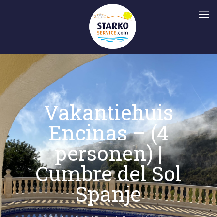
Vakantiehuis
Encinas – (4
personen) |
Cumbre del Sol
Spanje