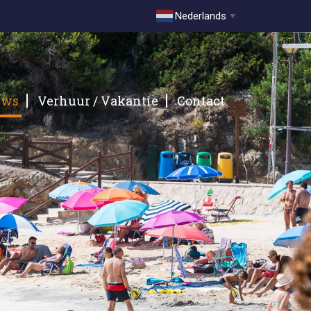
Nederlands
▼
uws
Verhuur / Vakantie
Contact