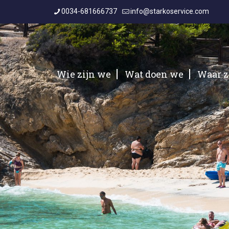
0034-681666737
info@starkoservice.com
Wie zijn we
Wat doen we
Waar z