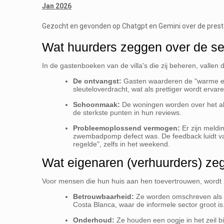
Jan 2026
Gezocht en gevonden op Chatgpt en Gemini over de prest
Wat huurders zeggen over de se
In de gastenboeken van de villa's die zij beheren, vallen d
De ontvangst:
Gasten waarderen de "warme en 
sleuteloverdracht, wat als prettiger wordt erva
Schoonmaak:
De woningen worden over het al
de sterkste punten in hun reviews.
Probleemoplossend vermogen:
Er zijn meldi
zwembadpomp defect was. De feedback luidt vaa
regelde", zelfs in het weekend.
Wat eigenaren (verhuurders) ze
Voor mensen die hun huis aan hen toevertrouwen, wordt
Betrouwbaarheid:
Ze worden omschreven als ee
Costa Blanca, waar de informele sector groot is
Onderhoud:
Ze houden een oogje in het zeil bi